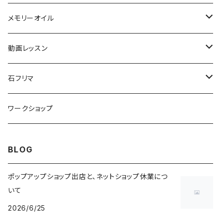
メモリーオイル
スプレー
動画レッスン
初級
石フリマ
中級
ビーズ
ワークショップ
上級
カボション
BLOG
材料キット
メダイ
ポップアップショップ出店と、ネットショップ休業につ
いて
2026/6/25