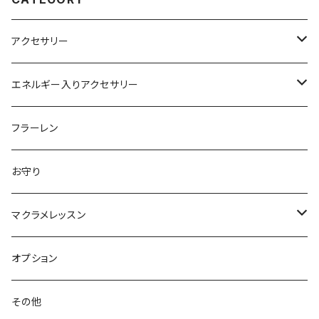
アクセサリー
ピアス
エネルギー入りアクセサリー
オプション
ネックレス
ブレスレット
フラーレン
雫シリーズ
ブレスレット
ペンダント
お守り
イヤリング
キーホルダー
マクラメレッスン
オーダー商品
ブローチ
糸縁
手作りキット
オプション
動画
その他