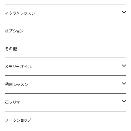
イヤリング
キーホルダー
マクラメレッスン
オーダー商品
ブローチ
糸縁
手作りキット
オプション
動画
その他
メモリーオイル
スプレー
動画レッスン
初級
石フリマ
中級
ビーズ
ワークショップ