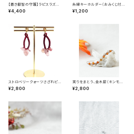
【蒼き叡智の守護】ラピスラズリ
糸縁キーホルダー（おみくじ付
とターコイズの水晶ポイントペ
き）
¥4,400
¥1,200
ンダント
ストロベリークォーツさざれピア
実りをまとう、金木犀（キンモク
ス
セイ）とカーネリアン×ルチルク
¥2,800
¥2,800
ォーツのブレスレット