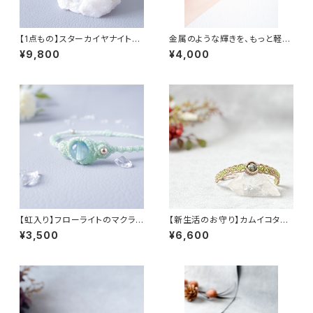
【1点もの】スターカイヤナイトと
金属のような輝きを、もっと軽や
シルバーマクラメの繊細ブレス
かに。和紙ラメ糸のマクラメブレ
¥9,800
¥4,000
レット｜ガラス細工のような輝き
スレット（シルバー・マグネット着
脱）
【虹入り】フローライトのマクラメ
【新生活のお守り】カムイコタン
ブレスレット｜私の毎日に、自由
石のマクラメブレスレット ― 北
¥3,500
¥6,600
な彩りを。
の森の祈り ―