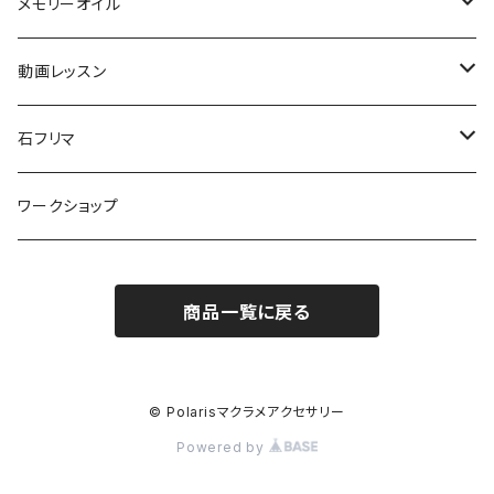
メモリーオイル
スプレー
動画レッスン
初級
石フリマ
中級
ビーズ
ワークショップ
上級
カボション
商品一覧に戻る
材料キット
メダイ
© Polarisマクラメアクセサリー
Powered by