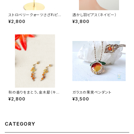
ストロベリークォーツさざれピア
透かし羽ピアス（ネイビー）
ス
¥2,800
¥3,800
秋の香りをまとう、金木犀（キン
ガラスの果実ペンダント
モクセイ）とカーネリアンのピア
¥2,800
¥3,500
ス
CATEGORY