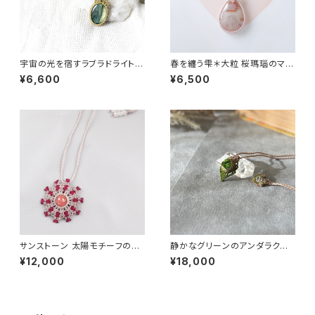
宇宙の光を宿すラブラドライトペ
春を纏う雫＊大粒 桜瑪瑙のマク
ンダント
ラメペンダント｜一点もの
¥6,600
¥6,500
サンストーン 太陽モチーフのマ
静かなグリーンのアンダラクリ
クラメネックレス
スタルペンダント｜一点もの
¥12,000
¥18,000