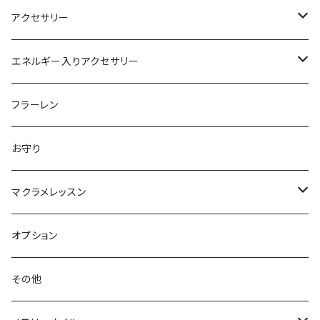
アクセサリー
ピアス
エネルギー入りアクセサリー
オプション
ネックレス
ブレスレット
フラーレン
雫シリーズ
ブレスレット
ペンダント
お守り
イヤリング
キーホルダー
マクラメレッスン
オーダー商品
ブローチ
糸縁
手作りキット
オプション
動画
その他