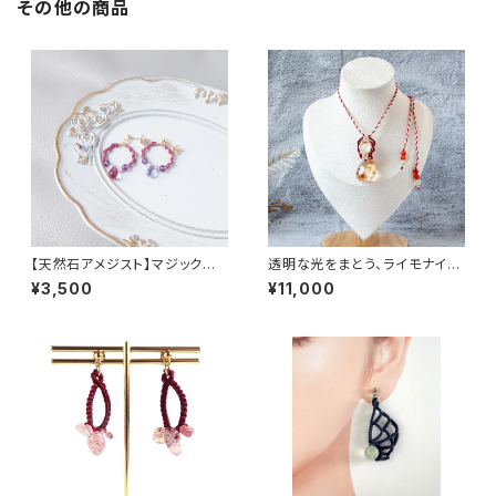
その他の商品
【天然石アメジスト】マジックア
透明な光をまとう、ライモナイト
ワーのニュアンスピアス（イヤリ
インクォーツ × ルチルクォーツ
¥3,500
¥11,000
ング変更可）/ チェコビーズ・マ
クラメ編み